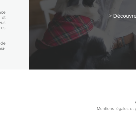
âce
> Découvrez
 et
vus
res
 de
si-
Mentions légales et p