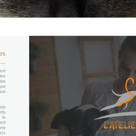
es
..
ort
les
des
upe
aux
ais
nts
 le
ent
nne
ers