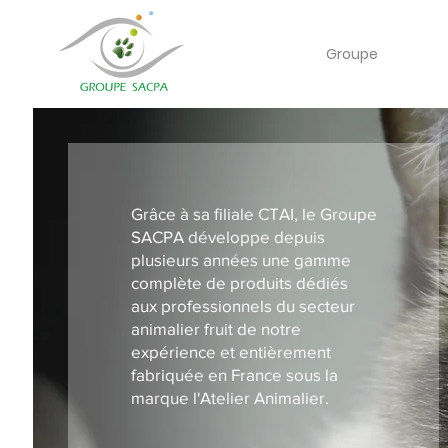
Groupe
Grâce à sa filiale
CTAI, le Groupe
SACPA développe
depuis
plusieurs années une gamme
complète de produits dédiés
aux professionnels du secteur
animalier fruit de notre
expérience et entièrement
fabriquée en France sous la
marque
l'Atelier Animalier.