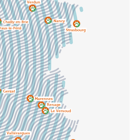
Verdun
Nancy
Chailly-en-Brie
aux-le-Pénil
Strasbourg
Gerzat
Marennes
Renage
Le Versoud
Vallérargues