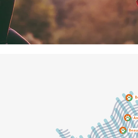
B
Am
Beau