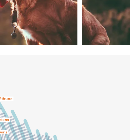
éthune
iens
vais