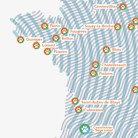
Gennevillier
s
Plérin
Souzy-la-Briche
V
Fougères
Betton
Quimper
Lorient
Blois
Ploeren
Châtellerault
Poitiers
Saint-Aubin-de-Blaye
Cubnezais
Casteljaloux
> Siège social